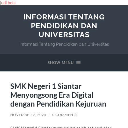
judi bola
INFORMASI TENTANG
PENDIDIKAN DAN
UNIVERSITAS
Informasi Tentang Pendidikan dan Universitas
SHOW MENU
SMK Negeri 1 Siantar
Menyongsong Era Digital
dengan Pendidikan Kejuruan
NOVEMBER 7, 2024
/
0 COMMENTS
SMK Negeri 1 Siantar merupakan salah satu sekolah