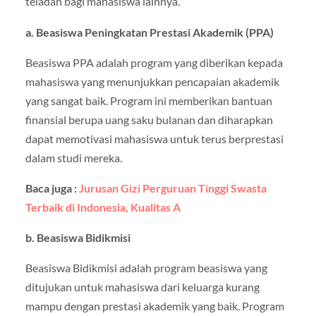
teladan bagi mahasiswa lainnya.
a. Beasiswa Peningkatan Prestasi Akademik (PPA)
Beasiswa PPA adalah program yang diberikan kepada
mahasiswa yang menunjukkan pencapaian akademik
yang sangat baik. Program ini memberikan bantuan
finansial berupa uang saku bulanan dan diharapkan
dapat memotivasi mahasiswa untuk terus berprestasi
dalam studi mereka.
Baca juga :
Jurusan Gizi Perguruan Tinggi Swasta
Terbaik di Indonesia, Kualitas A
b. Beasiswa Bidikmisi
Beasiswa Bidikmisi adalah program beasiswa yang
ditujukan untuk mahasiswa dari keluarga kurang
mampu dengan prestasi akademik yang baik. Program