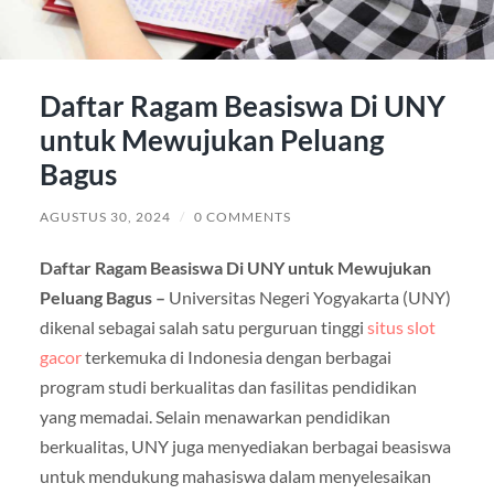
Daftar Ragam Beasiswa Di UNY
untuk Mewujukan Peluang
Bagus
AGUSTUS 30, 2024
/
0 COMMENTS
Daftar Ragam Beasiswa Di UNY untuk Mewujukan
Peluang Bagus –
Universitas Negeri Yogyakarta (UNY)
dikenal sebagai salah satu perguruan tinggi
situs slot
gacor
terkemuka di Indonesia dengan berbagai
program studi berkualitas dan fasilitas pendidikan
yang memadai. Selain menawarkan pendidikan
berkualitas, UNY juga menyediakan berbagai beasiswa
untuk mendukung mahasiswa dalam menyelesaikan