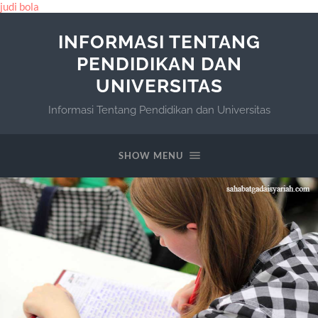
judi bola
INFORMASI TENTANG
PENDIDIKAN DAN
UNIVERSITAS
Informasi Tentang Pendidikan dan Universitas
SHOW MENU