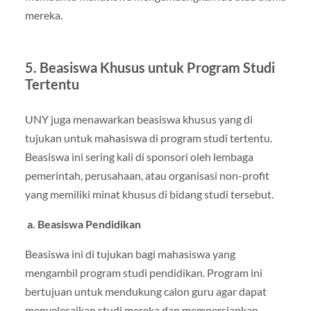
mereka.
5. Beasiswa Khusus untuk Program Studi
Tertentu
UNY juga menawarkan beasiswa khusus yang di
tujukan untuk mahasiswa di program studi tertentu.
Beasiswa ini sering kali di sponsori oleh lembaga
pemerintah, perusahaan, atau organisasi non-profit
yang memiliki minat khusus di bidang studi tersebut.
a. Beasiswa Pendidikan
Beasiswa ini di tujukan bagi mahasiswa yang
mengambil program studi pendidikan. Program ini
bertujuan untuk mendukung calon guru agar dapat
menyelesaikan studi mereka dan mempersiapkan